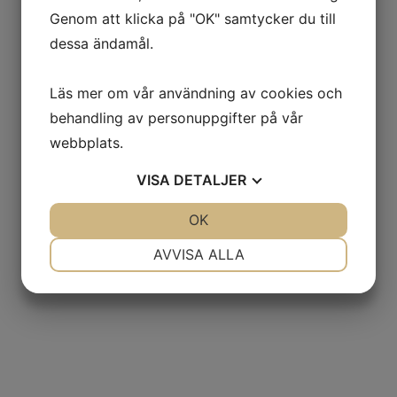
Genom att klicka på "OK" samtycker du till
dessa ändamål.
Läs mer om vår användning av cookies och
behandling av personuppgifter på vår
webbplats.
VISA
DETALJER
JA
NEJ
OK
JA
NEJ
NÖDVÄNDIG
INSTÄLLNINGAR
AVVISA ALLA
JA
NEJ
JA
NEJ
MARKNADSFÖRING
STATISTIK