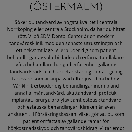
(ÖSTERMALM)
REKRYTERING
Söker du tandvård av högsta kvalitet i centrala
OM OSS
Norrköping eller centrala Stockholm, då har du hittat
rätt. Vi på SDM Dental Center är en modern
tandvårdsklinik med den senaste utrustningen och
KONTAKTA OSS
ett bekvämt läge. Vi erbjuder dig som patient
behandlingar av välutbildade och erfarna tandläkare.
Våra behandlare har god erfarenhet gällande
tandvårdsrädsla och arbetar ständigt för att ge dig
tandvård som är anpassad efter just dina behov.
Vår klinik erbjuder dig behandlingar inom bland
annat allmäntandvård, akuttandvård, protetik,
implantat, kirurgi, profylax samt estetisk tandvård
och estetiska behandlingar. Kliniken är även
ansluten till Försäkringskassan, vilket gör att du som
patient omfattas av gällande ramar för
högkostnadsskydd och tandvårdsbidrag. Vi tar emot