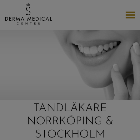
HEM
TANDVÅRD
NYHETER OCH ERBJUDANDEN
KURSER
TANDLÄKARE
ESTETISKA BEHANDLINGAR
NORRKÖPING &
DELBETALNING
STOCKHOLM