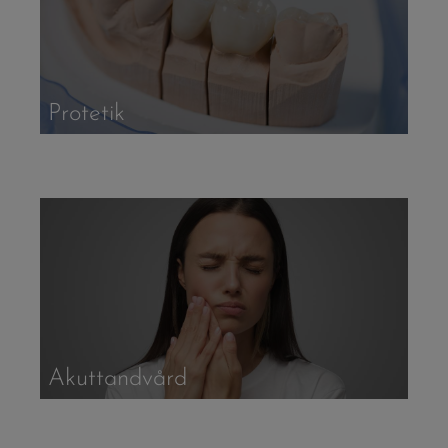
Protetik
Akuttandvård