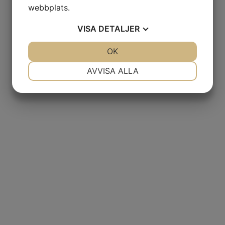
webbplats.
VISA
DETALJER
JA
NEJ
OK
JA
NEJ
NÖDVÄNDIG
INSTÄLLNINGAR
AVVISA ALLA
JA
NEJ
JA
NEJ
MARKNADSFÖRING
STATISTIK