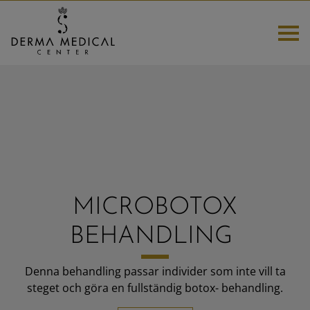
HEM
TANDVÅRD
NYHETER OCH ERBJUDANDEN
MICROBOTOX
KURSER
BEHANDLING
ESTETISKA BEHANDLINGAR
Denna behandling passar individer som inte vill ta
steget och göra en fullständig botox- behandling.
DELBETALNING