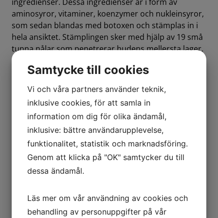
ingredienser. Dessa ingredienser är i form av
aminosyror, vitaminer, koenzymer och nukleinsyror,
som sedan blandas med botoxen och stämplas in i
hela ansiktet. Stämplingen sker med hjälp av 19 små
tunna nålar som penetrerar hudens mellersta lager.
Hela ansiktet stämplas med microbotox blandning,
Samtycke till cookies
därefter får man en mask som innehåller båda aloe-
vera och hyaluronsyra som lugnar ner huden och
Vi och våra partners använder teknik,
minskar rodnaden.
inklusive cookies, för att samla in
Microbotox behandling ger nedanstående effekt:
information om dig för olika ändamål,
inklusive: bättre användarupplevelse,
Ger lyftande effekt
funktionalitet, statistik och marknadsföring.
Ger slätare hy
Genom att klicka på "OK" samtycker du till
Ger ökad lyster
dessa ändamål.
Minskar porer
Minskar oljeproduktion
Minskar acne-problem
Läs mer om vår användning av cookies och
behandling av personuppgifter på vår